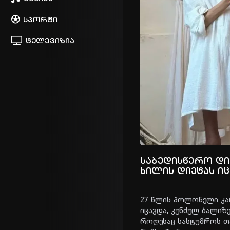
სპორტი
ტელევიზია
საბედისწერო დი
ხილის დიეტას ი
27 წლის პო­ლო­ნე­ლი კა­რ
იცავ­და, კუნ­ძულ ბა­ლი­ზე
რო­დე­საც სას­ტუმ­როს თ