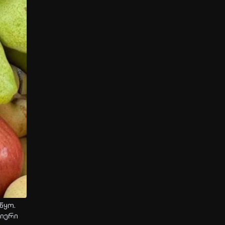
­წყო.
­ე­რი