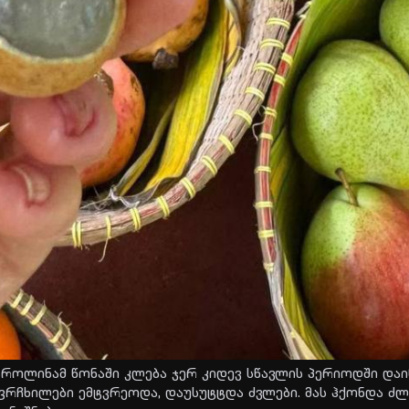
რო­ლი­ნამ წო­ნა­ში კლე­ბა ჯერ კი­დევ სწავ­ლის პე­რი­ოდ­ში და­ი
ფრჩხი­ლე­ბი ემტვრე­ო­და, და­უ­სუტტ­და ძვლე­ბი. მას ჰქონ­და ძლი