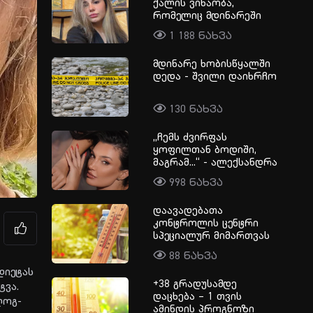
ქალის ვინაობა,
რომელიც მდინარეში
შვილის გადარჩენას
1 188 ნახვა
ცდილობდა და მასთან
ერთად თავადაც
მდინარე ხობისწყალში
დაიღუპა - საზარელი
დედა - შვილი დაიხრჩო
ტრაგედიის დეტალები
130 ნახვა
„ჩემს ძვირფას
ყოფილთან ბოდიში,
მაგრამ...“ - ალექსანდრა
პაიჭაძის გულწრფელი
998 ნახვა
აღიარება
დაავადებათა
კონტროლის ცენტრი
სპეციალურ მიმართვას
ავრცელებს
88 ნახვა
ი­ე­ტას
+38 გრადუსამდე
­ვა.
დაცხება – 1 თვის
­ლოგ­
ამინდის პროგნოზი