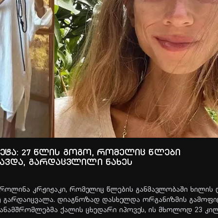
ეტა: 27 წლის გოგო, რომელიც წლები
ცავდა, გარდაცვლილი ნახეს
ო­ლი­ნა კრჟი­ჟა­კი, რო­მე­ლიც წლე­ბის გან­მავ­ლო­ბა­ში ხი­ლის დ
 გარ­და­იც­ვა­ლა. დი­აგ­ნო­ზად დას­ხელ­და ორ­გა­ნიზ­მის გა­მო­ფიტ
ა­ნამ­შრომ­ლებ­მა ქა­ლის ცხე­და­რი იპო­ვეს, ის მხო­ლოდ 23 კი