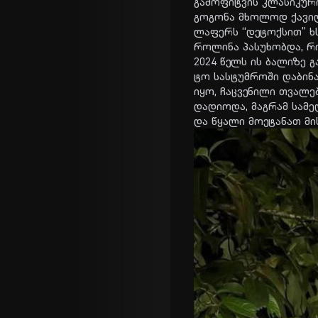
გა­მო­ფიტ­ვის კლა­სი­კუ­რი
გო­გო­ნა მხო­ლოდ ქა­ვილ­
ლა­ფერს “დე­ტოქ­სით” ხსნ
რო­ლი­ნა პა­სუ­ხობ­და, რო
2024 წელს ის ბა­ლი­ზე გა
ტო სას­ტუმ­რო­ში და­ბი­ნა
იყო, ჩაც­ვე­ნი­ლი თვა­ლე
და­დი­ო­და, მაგ­რამ სა­
და წყა­ლი მო­ე­ტა­ნათ მი