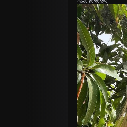
რამს იწო­ნი­და.