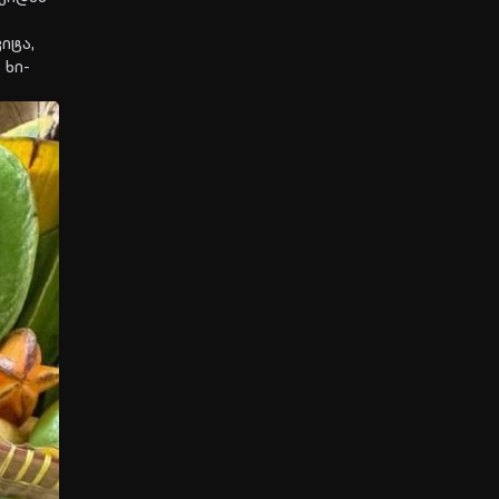
ი­ტა,
 ხი­