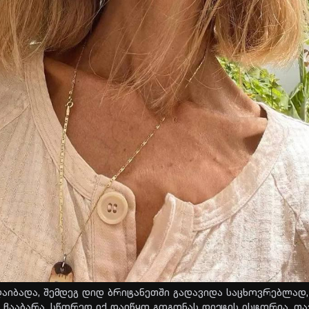
და­ი­ბა­და, შემ­დეგ დიდ ბრი­ტა­ნეთ­ში გა­და­ვი­და სა­ცხოვ­რებ­ლად
ჩა­ა­ბა­რა. სწო­რედ იქ და­ი­წყო გო­გო­ნას დი­ე­ტის ის­ტო­რია. თა