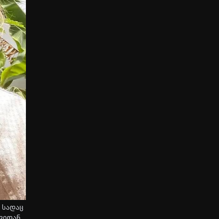
, სა­დაც
­ვი­დან