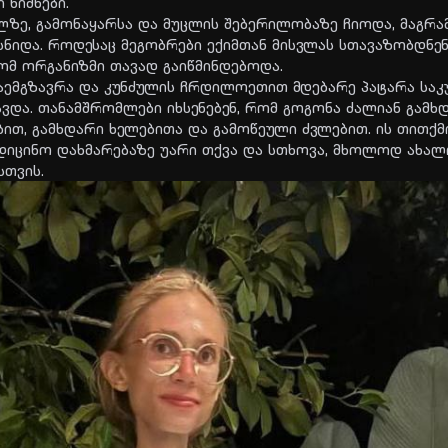
 ნიშ­ნე­ბი.
ზე, გა­მო­ნა­ყარ­სა და მუც­ლის შე­ბე­რი­ლო­ბა­ზე ჩი­ო­და, მაგ­რა
ი­და. რო­დე­საც მე­გობ­რე­ბი ექიმ­თან მის­ვლას სთა­ვა­ზობ­დნენ
მ ორ­გა­ნიზ­მი თა­ვად გა­იწ­მინ­დე­ბო­და.
­ემ­გზავ­რა და კუნ­ძუ­ლის ჩრდი­ლო­ე­თით მდე­ბა­რე პა­ტა­რა სა­
ვ­და. თა­ნამ­შრომ­ლე­ბი იხ­სე­ნე­ბენ, რომ გო­გო­ნა ძა­ლი­ან გამ­ხ
­ბით, გამ­ხდა­რი ხე­ლე­ბი­თა და გა­მო­წე­უ­ლი ძვლე­ბით. ის თით­ქ
მე­დი­ცი­ნო დახ­მა­რე­ბა­ზე უარი თქვა და სთხო­ვა, მხო­ლოდ ახა­
ს­თვის.