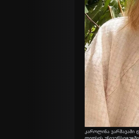
კა­რო­ლი­ნა ვარ­შა­ვა­ში 
ლიდსის უნი­ვერ­სი­ტეტ­ში 