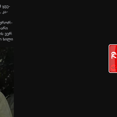
მ ყვე­
, კა­
კუ­რორ­
და­რი
მის ვერ
ლი ხილი