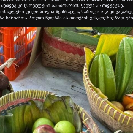
შემ­დეგ კი ცხო­ვე­ლუ­რი წარ­მო­შო­ბის ყვე­ლა პრო­დუქტზე.
ო­სავ­ლუ­რი ფი­ლო­სო­ფია შე­ის­წავ­ლა, სა­ბო­ლო­ოდ კი გა­და­წყვ
ბა სა­ზი­ა­ნოა. ბოლო წლებ­ში ის თით­ქმის ექ­სკლუ­ზი­უ­რად უმი