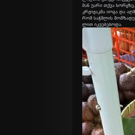
მან უარი თქვა ხორ­ცზე, 
კრჟი­ჟაკ­მა იოგა და აღ­მ
რომ საჭ­მლის მომ­ზა­დე­
ლით იკ­ვე­ბე­ბო­და.