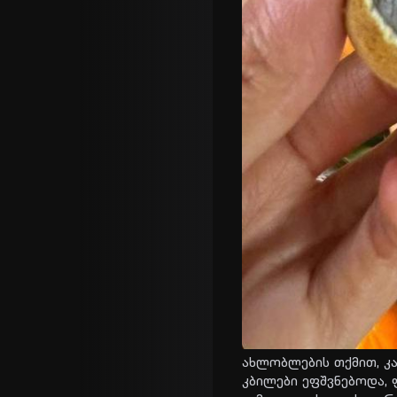
ახ­ლობ­ლე­ბის თქმით, კა­
კბი­ლე­ბი ეფშვნე­ბო­და, 