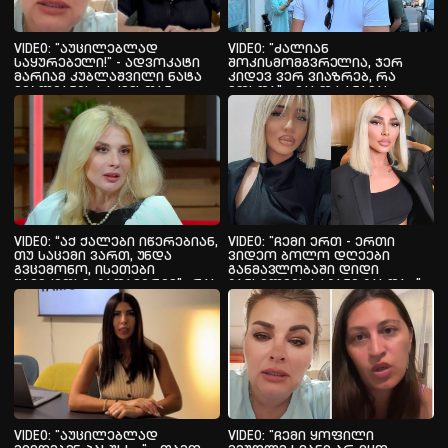
VIDEO: "აუცილებლად
VIDEO: "ძალიან
საყურებელი!" - ადვოკატი
შოკისმომგვრელია, ჯერ
მარიამ კუბლაშვილი ნატა
კიდევ ვერ ვიაზრებ, რა
ვიბლიანის საქმესთან
მოხდა" - ვახო სანაიას
დაკავშირებით
მეუღლე
ვიდეომიმართვას
ავრცელებს
VIDEO: “აქ ქალები იწერებიან,
VIDEO: "ჩემი ერთ - ერთი
თუ საცემი ვართ, უნდა
ვიდეო ბოლო დღეები
გვცემონო, ისეთები
განმავლობაში დიდი
წავიკითხე, გადავირიე”- რას
განხილვის საგანი გახდა..." -
წერს ნინო ნადირაძე
სალი წვერავას მიმართვა
თელავში მომხდარ
ინციდენტზე?
VIDEO: "აუცილებლად
VIDEO: "ჩემი ყოფილი