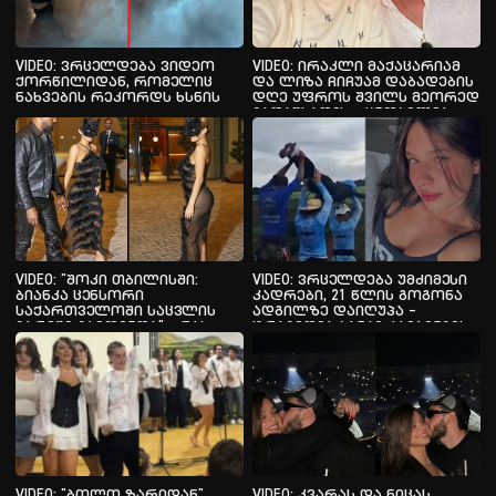
VIDEO: ვრცელდება ვიდეო
VIDEO: ირაკლი მაქაცარიამ
ქორწილიდან, რომელიც
და ლიზა ჩიჩუამ დაბადების
ნახვების რეკორდს ხსნის
დღე უფროს შვილს მეორედ
გადაუხადეს – ცნობილია
ამის მიზეზი
VIDEO: "შოკი თბილისში:
VIDEO: ვრცელდება უმძიმესი
ბიანკა ცენსორი
კადრები, 21 წლის გოგონა
საქართველოში საცვლის
ადგილზე დაიღუპა –
გარეშე გამოჩნდა" - რას
ტრაგედია ბანჯი-ჯამპინგის
წერს უცხოური მედია კანიე
დროს
უესტის მეუღლის ლუქზე?
VIDEO: "ბოლო ზარიდან"
VIDEO: კვარას და ნიცას