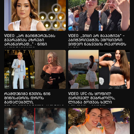
VIDEO: „არ მაინტერესებს
VIDEO: ,,ვიცი არ მაპატიებ” –
გვარამიას აზრები
აბიტურიებტუს ემოციური
არანაირად...“ - ნინი
ვიდეო ნახვების რეკორდს
ბადურაშვილი
ხსნის
რამდენიმე წუთის წინ
VIDEO: UFC-ის ყოფილ
მიწისძვრის დროს
ქართველ მებრძოლს,
გადაღებული,
ლიანა ჯოჯუას ხელი
შოკისმომგვრელი კადრები
სთხოვეს - ვიდეო
გავრცელდა - რა ხდება ამ
წუთებში ყირგიზეთში, სადაც
მოქალაქეები
განმეორებითი ბიძგების
შიშის გამო სახლებიდან
გამოვიდნენ