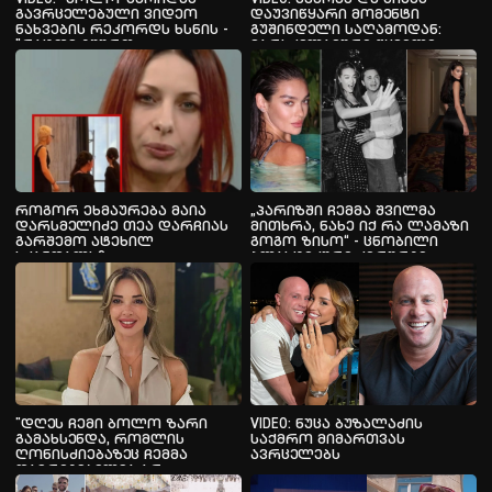
გავრცელებული ვიდეო
დაუვიწყარი მომენტი
ნახვების რეკორდს ხსნის -
გუშინდელი საღამოდან:
"რატომ გშურთ,
ვარსკვლავური წყვილი
ულამაზესია"
კანიე უესტის კონცერტზე
როგორ ეხმაურება მაია
„პარიზში ჩემმა შვილმა
დარსმელიძე თეა დარჩიას
მითხრა, ნახე იქ რა ლამაზი
გარშემო ატეხილ
გოგო ზისო“ - ცნობილი
სკანდალს?
პლასტიკური ქირურგი
მეუღლის გაცნობის ამბავს
იხსენებს
"დღეს ჩემი ბოლო ზარი
VIDEO: ნუცა ბუზალაძის
გამახსენდა, რომლის
საქმრო მიმართვას
ღონისძიებაზეც ჩემმა
ავრცელებს
დამრიგებელმა არ
შემიშვა..." - ახალგაზრდა