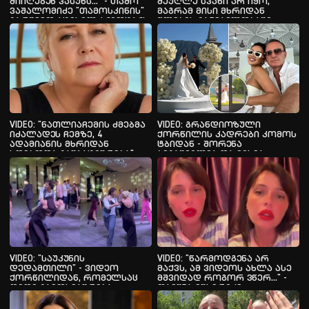
მიიღებენ პასუხს..." - თამო
მეუღლე სვანი არ იყო,
ვაშალომიძე "თამოსკინის"
მაგრამ მისი მხრიდან
გარშემო ატეხილ აჟიოტაჟს
წლების განმავლობაში
პასუხობს და
ძალადობის მსხვერპლი
კონკურენციისა და
ვიყავი" - ნატა ვიბლიანის
მომხმარებელთა დაცვის
ამბავს კიდევ ერთი ქალი
სააგენტოს
ეხმიანება
გადაწყვეტილებას
ეხმაურება
VIDEO: "ნათლიაჩემის ძმებმა
VIDEO: გრანდიოზული
იძალადეს ჩემზე, 4
ქორწილის კადრები კომოს
ადამიანის მხრიდან
ტბიდან - შორენა
ხდებოდა გაუპატიურება" -
ბეგაშვილმა და მისმა
ნატა ვიბლიანი
რჩეულმა იქორწინეს
VIDEO: "საუკუნის
VIDEO: "წარმოდგენა არ
დედამთილი" - ვიდეო
მაქვს, ამ ვიდეოს ახლა ასე
ქორწილიდან, რომელსაც
მშვიდად როგორ ვწერ..." -
დიდი გამოხმაურება
თამუნა მუსერიძე
მოჰყვა